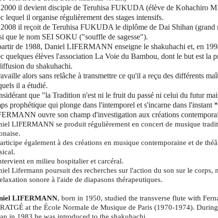
2000 il devient disciple de Teruhisa FUKUDA (élève de Kohachiro 
c lequel il organise régulièrement des stages intensifs.
2008 il reçoit de Teruhisa FUKUDA le diplôme de Dai Shihan (grand 
si que le nom SEI SOKU ("souffle de sagesse").
artir de 1988, Daniel LIFERMANN enseigne le shakuhachi et, en 1994
c quelques élèves l'association La Voie du Bambou, dont le but est la pr
diffusion du shakuhachi.
travaille alors sans relâche à transmettre ce qu'il a reçu des différents ma
quels il a étudié.
sidérant que "la Tradition n'est ni le fruit du passé ni celui du futur ma
ps prophétique qui plonge dans l'intemporel et s'incarne dans l'instant *
ERMANN ouvre son champ d'investigation aux créations contemporai
iel LIFERMANN se produit régulièrement en concert de musique tradit
onaise.
participe également à des créations en musique contemporaine et de théâ
ical.
intervient en milieu hospitalier et carcéral.
iel Lifermann poursuit des recherches sur l'action du son sur le corps
relaxation sonore à l'aide de diapasons thérapeutiques.
niel LIFERMANN
, born in 1950, studied the transverse flute with Fer
ATGÉ at the École Normale de Musique de Paris (1970-1974). During a
an in 1983 he was introduced to the shakuhachi.