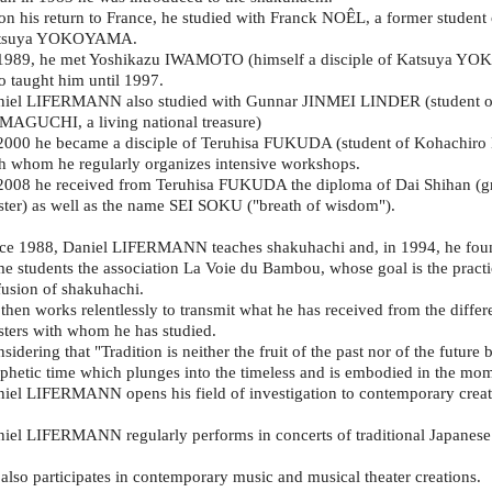
n his return to France, he studied with Franck NOÊL, a former student 
tsuya YOKOYAMA.
 1989, he met Yoshikazu IWAMOTO (himself a disciple of Katsuya 
 taught him until 1997.
niel LIFERMANN also studied with Gunnar JINMEI LINDER (student o
AGUCHI, a living national treasure)
2000 he became a disciple of Teruhisa FUKUDA (student of Kohachir
h whom he regularly organizes intensive workshops.
2008 he received from Teruhisa FUKUDA the diploma of Dai Shihan (g
ter) as well as the name SEI SOKU ("breath of wisdom").
ce 1988, Daniel LIFERMANN teaches shakuhachi and, in 1994, he fou
e students the association La Voie du Bambou, whose goal is the practi
fusion of shakuhachi.
then works relentlessly to transmit what he has received from the differ
ters with whom he has studied.
sidering that "Tradition is neither the fruit of the past nor of the future 
phetic time which plunges into the timeless and is embodied in the mom
iel LIFERMANN opens his field of investigation to contemporary creat
iel LIFERMANN regularly performs in concerts of traditional Japanese
also participates in contemporary music and musical theater creations.