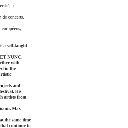
rsité, a
n de concerts,
, européens,
 a self-taught
IC ET NUNC,
ether with
ed in the
tistic
rojects and
estival. His
h artists from
smann, Max
at the same time
 that continue to