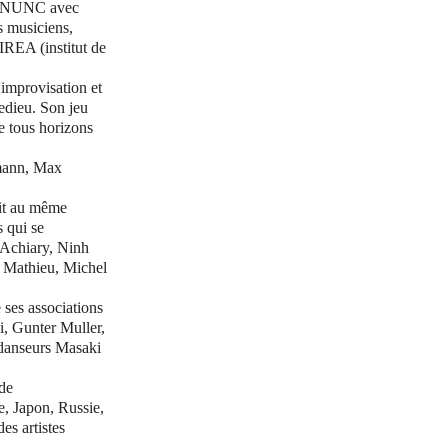
ET NUNC avec
s musiciens,
'IREA (institut de
'improvisation et
ledieu. Son jeu
de tous horizons
smann, Max
lit au même
 qui se
 Achiary, Ninh
 Mathieu, Michel
 ses associations
, Gunter Muller,
 danseurs Masaki
 de
e, Japon, Russie,
s artistes