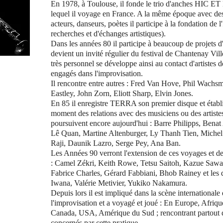
En 1978, à Toulouse, il fonde le trio d'anches HIC 
lequel il voyage en France. A la même époque avec de
acteurs, danseurs, poètes il participe à la fondation de l
recherches et d'échanges artistiques).
Dans les années 80 il participe à beaucoup de projets d
devient un invité régulier du festival de Chantenay Vil
très personnel se développe ainsi au contact d'artistes 
engagés dans l'improvisation.
Il rencontre entre autres : Fred Van Hove, Phil Wach
Eastley, John Zorn, Eliott Sharp, Elvin Jones.
En 85 il enregistre TERRA son premier disque et étab
moment des relations avec des musiciens ou des artistes
poursuivent encore aujourd'hui : Barre Philipps, Benat
Lê Quan, Martine Altenburger, Ly Thanh Tien, Michel
Raji, Daunik Lazro, Serge Pey, Ana Ban.
Les Années 90 verront l'extension de ces voyages et de
: Camel Zékri, Keith Rowe, Tetsu Saitoh, Kazue Sawai
Fabrice Charles, Gérard Fabbiani, Bhob Rainey et les
Iwana, Valérie Metivier, Yukiko Nakamura.
Depuis lors il est impliqué dans la scène internationale
l'improvisation et a voyagé et joué : En Europe, Afriqu
Canada, USA, Amérique du Sud ; rencontrant partout de
concernés par cette pratique.