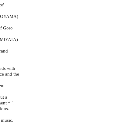
of
YOKOYAMA)
f Goro
o MIYATA)
rand
nds with
ce and the
ent
but a
ent * ",
ions.
 music.