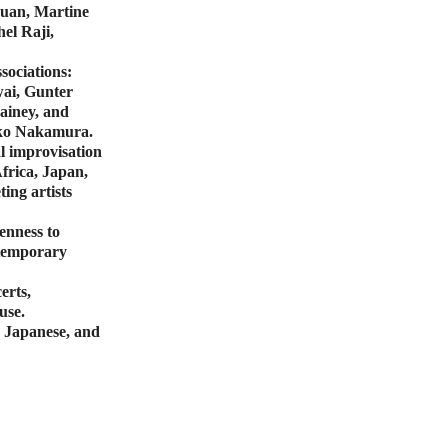
Quan, Martine
el Raji,
sociations:
wai, Gunter
ainey, and
iko Nakamura.
al improvisation
frica, Japan,
ing artists
enness to
ntemporary
erts,
use.
 Japanese, and