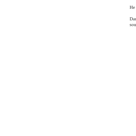
He 
Dan
sou