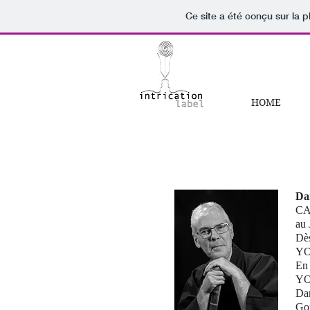
Ce site a été conçu sur la p
HOME
Da
CA
au 
Dès
Y
En 
YO
Da
Go