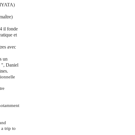
MIYATA)
maître)
 il fonde
atique et
îtres avec
is un
 ", Daniel
nes.
ionnelle
tre
, notamment
nand
 trip to