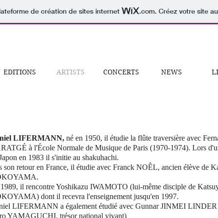
lateforme de création de sites internet
.com
. Créez votre site au
EDITIONS
ARTISTS
CONCERTS
NEWS
L
niel LIFERMANN,
né en 1950, il étudie la flûte traversière avec Fer
RATGÉ à l'École Normale de Musique de Paris (1970-1974). Lors d'
Japon en 1983 il s'initie au shakuhachi.
 son retour en France, il étudie avec Franck NOÊL, ancien élève de K
OKOYAMA.
1989, il rencontre Yoshikazu IWAMOTO (lui-même disciple de Katsu
KOYAMA) dont il recevra l'enseignement jusqu'en 1997.
niel LIFERMANN a également étudié avec Gunnar JINMEI LINDER (
ro YAMAGUCHI, trésor national vivant)