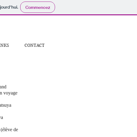
jourd'hui.
Commencez
INKS
CONTACT
nand
un voyage
atsuya
ya
élève de