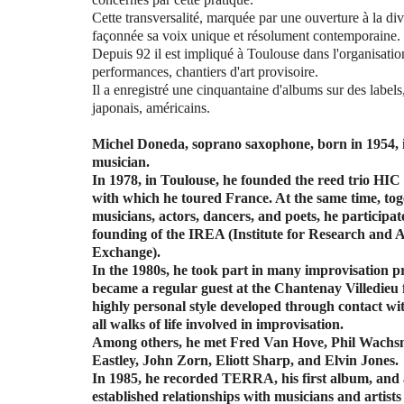
Cette transversalité, marquée par une ouverture à la dive
façonnée sa voix unique et résolument contemporaine.
Depuis 92 il est impliqué à Toulouse dans l'organisatio
performances, chantiers d'art provisoire.
Il a enregistré une cinquantaine d'albums sur des labels
japonais, américains.
Michel Doneda, soprano saxophone, born in 1954, is
musician.
In 1978, in Toulouse, he founded the reed trio H
with which he toured France. At the same time, tog
musicians, actors, dancers, and poets, he participat
founding of the IREA (Institute for Research and Ar
Exchange).
In the 1980s, he took part in many improvisation p
became a regular guest at the Chantenay Villedieu f
highly personal style developed through contact wit
all walks of life involved in improvisation.
Among others, he met Fred Van Hove, Phil Wach
Eastley, John Zorn, Eliott Sharp, and Elvin Jones.
In 1985, he recorded TERRA, his first album, and 
established relationships with musicians and artists