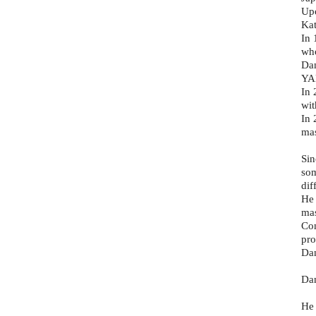
Upo
Ka
In
who
Da
YAM
In 
wit
In 
mas
Sin
som
dif
He 
mas
Con
pro
Dan
Dan
He 