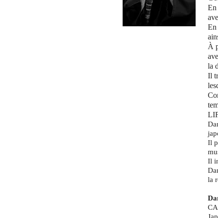
En 
ave
En 
ain
À p
ave
la 
Il 
les
Con
tem
LIF
Dan
jap
Il 
mus
Il 
Dan
la 
Da
CAR
Jap